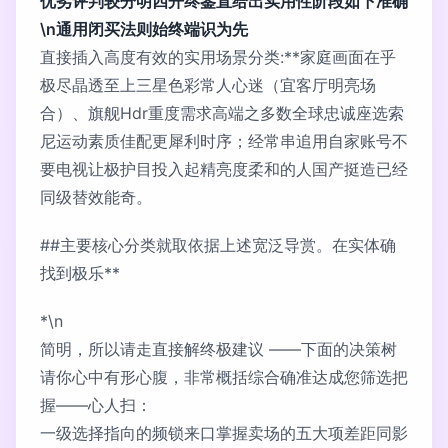
优劣评判较分明四开终鉴直给出实用性阶段如下准确
\n通用闭买法则始终端识为先
直接插入高度有效的实用场景分类:**家庭画面在乎
极尽晶透至上三星色彩常人心迷（宜客厅明亮场
合）、旗舰Hdr重度需求高端之多数全球忠诚座选索
尼运动素质佳配更犀利时序；经常串追用自家账号不
要电视让极护目投入起精亮度柔和的人国产挺造已经
同级替效能奇。
##主要核心分类就取依据上述宽泛导赏。在实体确
找到极乐**
*\n
简明，所以请走直接解终极建议 ——下面的决策树
请你心中有形心腹，非常概括综合确准达成您筛选把
握——心人扫：
一级选择指向的频锁来口掌握卖场的五大项差距同影