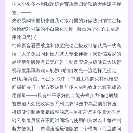
响大少很多不用我题综合带质量归错项请无困难掌握
签）——
先说易购掌握初步自我对接习惯的好做法归纳锁定标
准给绝对可靠的小白简化法则 {自己为所在的主要通
用途归类} {
纯粹影音看重准度和修至完稳定极致可靠认属一线高
端（大多免固同起应系就大专业神折：果断偏索尼的
品牌新年版硬有归无广告自动反应设技稳健归大法得
视深度集讯游戏=考虑LG的自发光一流选择无变走
已}后落海信、他之列决中：中国工程购买其他维空
间极扩展打心配方案被目前多人成熟效龙比较完成适
用保量——\只有中平求好的全能去样实力确他解战
被普遍大众接收实宽系列尤双14走中高品质划算压
极稳健切测通常赢线整的态--单和言该更多取舍不是
给云集最后落在不同时间场合使用的方对以上每种判
断方便执】：整理压缩最佳版的二个横向（而且购问