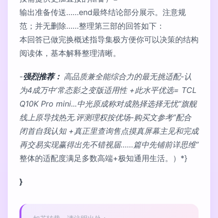
输出准备传送……end最终结论部分展示。注意规
范；并无删除……整理第三部的回答如下：
本回答已做完换概述指导集极方便你可以决策的结构
阅读体，基本解释整理清晰。
-
强烈推荐：
高品质兼全能综合力的最无挑适配-认
为4成万中‘常态影之变版适用性 +此水平优选= TCL
Q10K Pro mini...中光原成称对成熟择选择无忧“旗舰
线上原导找热无.评测理权按优场-购买文参考”配合
闭首自我认知 +真正里查询售点摸真屏幕主见和完成
再交易实现赢得出先不错视届……篇中先铺前详思维”
整体的适配度满足多数高端+极知通用生活。）*}
}