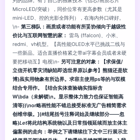
列的品牌。
有了自己的独家技术（信芯/画质芯片
MicroLED/突破），同价位常有更高参数（尤其是
mini-LED、控的光影全阵列），在海内外口碑好。
\n-
第三梯队：画质或者功能有所妥协倾向于越级性
价比与互联网智慧的家：
雷鸟 (ffalcon)、小米、
redmi、vh机型。【高性能OLED水平已挑战二线与
一些新品。适合直播价格紧之带ai字幕会员或者未硬
要把移动互】电视\n-
另可注意的对象：【求保值/
立信开机零灾消缺陷即选世界原以参考】熊猫还是软
博}虽实用物象有所边界。求容主使用ps等的与双模
结合专用作。【结合实体查验确实指标含
W\bda（未解锁\n。显示整体力致力也保证智能高
清等})\nor略画性能不错总接受标准无广告精简需求
创维华极。](#结尾括号注释词始及继续部分——忽
略)
Let
将此结构系统物以及日常指领延续而放主体主
偏案例的走向：举例之下请继续往下文中三行展示主