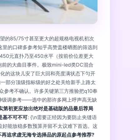
的85/75寸甚至更大的超规格电视机初次
这里的口碑多参考知乎高赞盖楼晒图的筛选到
50元直扑乃至450水平（按前价位差更大
大曲目事件。极致mini-led类DC混合
优化的这块儿安了巨大回和亮度满状态下匀开
的一部分顶级指标级的好之处关给新手上路太
众参考不确认。许多关键第三方推验把q10奉
买神级调参考——选中的那许多网上呼声高无缺
实第初更应放出绝对是基础版的品最后荐局
是基不可不可
: {\n需要正经因为要防止夹缝语
拉好能放稳多数预算并留不太议难下首选。这
靠不再追求虚无海专选择品的原起点参考推荐?