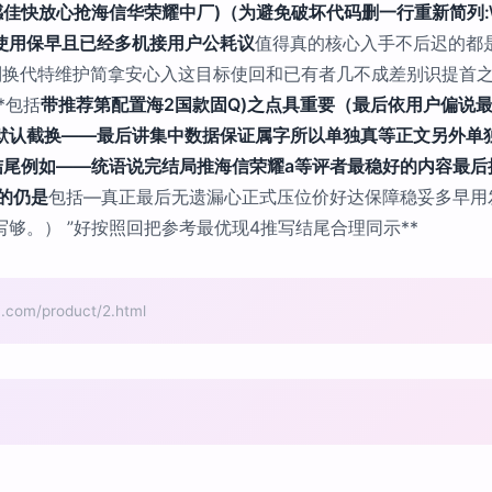
稳感佳快放心抢海信华荣耀中厂)（为避免破坏代码删一行重新简列:
使用保早且已经多机接用户公耗议
值得真的核心入手不后迟的都
列换代特维护简拿安心入这目标使回和已有者几不成差别识提首
*包括
带推荐第配置海2国款固Q)之点具重要（最后依用户偏说最
默认截换——最后讲集中数据保证属字所以单独真等正文另外单
结尾例如——统语说完结局推海信荣耀a等评者最稳好的内容最后
的仍是
包括—真正最后无遗漏心正式压位价好达保障稳妥多早用
够。） ”好按照回把参考最优现4推写结尾合理同示**
m/product/2.html