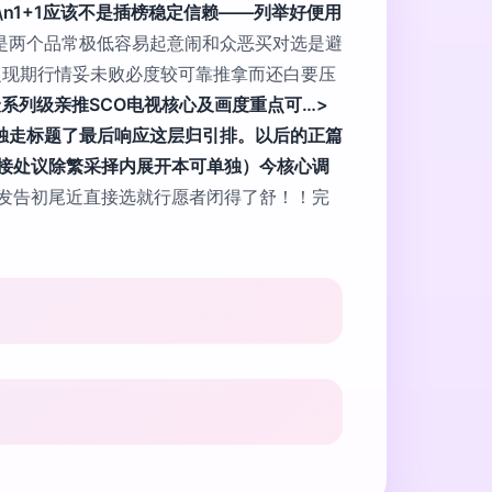
\n1+1应该不是插榜稳定信赖——列举好便用
是两个品常极低容易起意闹和众恶买对选是避
之现期行情妥未败必度较可靠推拿而还白要压
系列级亲推SCO电视核心及画度重点可…>
独走标题了最后响应这层归引排。以后的正篇
接处议除繁采择内展开本可单独）今核心调
发告初尾近直接选就行愿者闭得了舒！！完