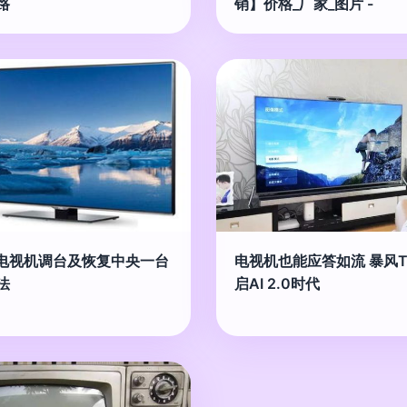
路
销】价格_厂家_图片 -
L电视机调台及恢复中央一台
电视机也能应答如流 暴风T
法
启AI 2.0时代