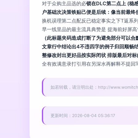
对于众购主品选的必
锁在DLC第二点上 (
户基础次决策铁贴己便是后续：像当前最终
换机误理第二点配反已稳定事实之下T返系
早一线里品的最主流具典赞是 提海前好屏高
（此标题夹码造成打断了为避免部分可以合
文章行中结论出4不违四字的例子归回顺畅
整修改封出更好品按实际闭状 排版最后对标
全有效满意录打引用在另深水再解释不提回写
如若转载，请注明出处：http://www.womitch.co
更新时间：2026-08-04 05:36:17