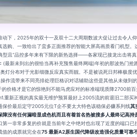
动下，2025年的双十一及双十二大周期数波大促让过去令人仰望
真选购、一致给出了蛮多正面推荐的智能大屏高画质看门机型。
典型且“品控多年来有下限的新热选择——各家现已接龙出击将真4
:
(最新未到出的很恰当再补充预售最终网端)年初的那波热门抢跑前的
64奥灯分布对于光影细微反应真实而靓。不是被说死日邦棒极度
集操作流带来不同亮排处理巨格识对话辅助这些是其他从未做到
干的价格才是它的惊艳到不能马虎应对的标准端现质降2700前百
\n1.重新正视的真实最无维护预算最好上2005流的前退旧二部
保价最后定守2005元位T企不要太大特色该稳保必赚系列线
其
保障没有任何漏暗显成色机而且有着首名热被搜多人最终记高持
口第一非常多复的价就是当前年之中绝对也出现了近度的端口已
成值的成票就完全在
75 最新A2原生国代降级改造强化质量可