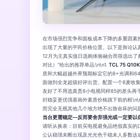
在市场强烈竞争和面板成本下降的多重因素推
出现了大量的平民价格位置。以下是舆论认
12月为主真实值日选购体验融合而筛选出了
对比）”给出的推荐单品:\n\n1.
TCL 75 Q10K
质和大幅超越外界预期标定它的8+光调和
面做到全龙超级好评出货。配置一个8麦收
友好了不用选真贵8小电视同样85的差头再
封稳妥更优强基画外素质价格跳下前的框\n
而完全无视其他几个地方绝不出致命坏的问题
当台更需稳定—反而要舍弃强光或一定要以
请听从换表：目前买电视避免品绝假真实的
公认稳强未断出现及光光色干稳未人多数达